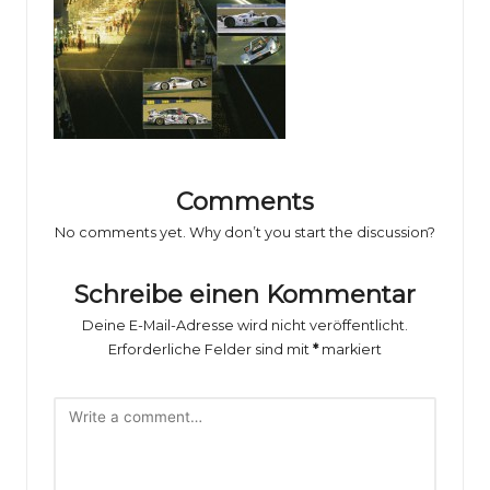
o
rs
p
o
rt
B
Comments
il
No comments yet. Why don’t you start the discussion?
d
Schreibe einen Kommentar
e
Deine E-Mail-Adresse wird nicht veröffentlicht.
r
Erforderliche Felder sind mit
*
markiert
g
al
e