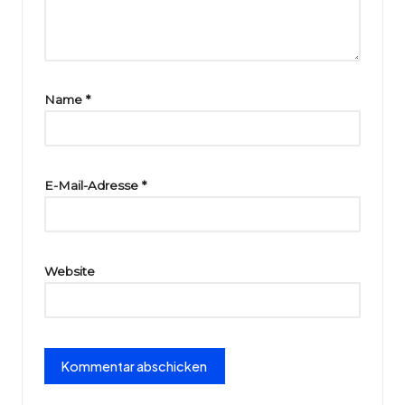
ri
e
Name
*
E-Mail-Adresse
*
Website