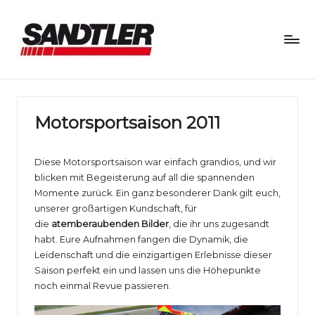
S
a
n
Motorsportsaison 2011
d
Diese Motorsportsaison war einfach grandios, und wir
tl
blicken mit Begeisterung auf all die spannenden
e
Momente zurück. Ein ganz besonderer Dank gilt euch,
unserer großartigen Kundschaft, für
r
die
atemberaubenden Bilder
, die ihr uns zugesandt
M
habt. Eure Aufnahmen fangen die Dynamik, die
Leidenschaft und die einzigartigen Erlebnisse dieser
o
Saison perfekt ein und lassen uns die Höhepunkte
noch einmal Revue passieren.
t