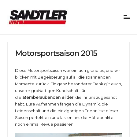
S
a
n
Motorsportsaison 2015
d
Diese Motorsportsaison war einfach grandios, und wir
tl
blicken mit Begeisterung auf all die spannenden
e
Momente zurück. Ein ganz besonderer Dank gilt euch,
unserer großartigen Kundschaft, für
r
die
atemberaubenden Bilder
, die ihr uns zugesandt
M
habt. Eure Aufnahmen fangen die Dynamik, die
Leidenschaft und die einzigartigen Erlebnisse dieser
o
Saison perfekt ein und lassen uns die Höhepunkte
noch einmal Revue passieren.
t