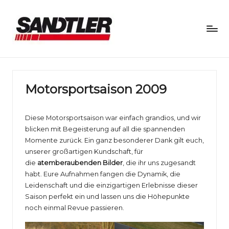
S
a
n
Motorsportsaison 2009
d
Diese Motorsportsaison war einfach grandios, und wir
tl
blicken mit Begeisterung auf all die spannenden
e
Momente zurück. Ein ganz besonderer Dank gilt euch,
unserer großartigen Kundschaft, für
r
die
atemberaubenden Bilder
, die ihr uns zugesandt
M
habt. Eure Aufnahmen fangen die Dynamik, die
Leidenschaft und die einzigartigen Erlebnisse dieser
o
Saison perfekt ein und lassen uns die Höhepunkte
noch einmal Revue passieren.
t