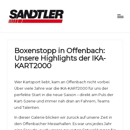
S
a
n
Boxenstopp in Offenbach:
Unsere Highlights der IKA-
d
KART2000
tl
e
Wer Kartsport liebt, kam an Offenbach nicht vorbei.
r
Über viele Jahre war die IKA-KART2000 für uns der
perfekte Start in die neue Saison – direkt am Puls der
M
Kart-Szene und immer nah dran an Fahrern, Teams
und Talenten.
o
In dieser Galerie blicken wir zurück auf unsere Zeit in
t
den Offenbacher Messehallen. Es war uns jedes Jahr