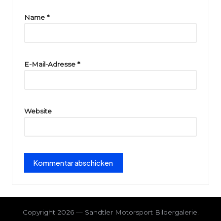
ri
Name
*
e
E-Mail-Adresse
*
Website
Copyright 2026 — Sandtler Motorsport Bildergalerie.