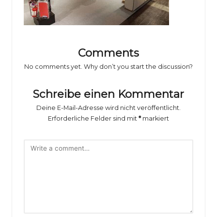
o
rs
p
o
Comments
rt
No comments yet. Why don’t you start the discussion?
B
Schreibe einen Kommentar
il
Deine E-Mail-Adresse wird nicht veröffentlicht.
d
Erforderliche Felder sind mit
*
markiert
e
r
g
al
e