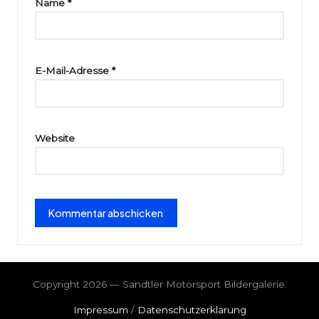
ri
Name
*
e
E-Mail-Adresse
*
Website
Copyright 2026 — Sandtler Motorsport Bildergalerie.
Impressum
/
Datenschutzerklärung