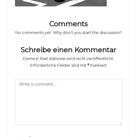
o
rs
p
Comments
o
No comments yet. Why don’t you start the discussion?
rt
Schreibe einen Kommentar
B
Deine E-Mail-Adresse wird nicht veröffentlicht.
il
Erforderliche Felder sind mit
*
markiert
d
e
r
g
al
e