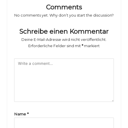
o
Comments
rs
No comments yet. Why don’t you start the discussion?
p
o
Schreibe einen Kommentar
rt
Deine E-Mail-Adresse wird nicht veröffentlicht.
Erforderliche Felder sind mit
*
markiert
B
il
d
e
r
g
al
Name
*
e