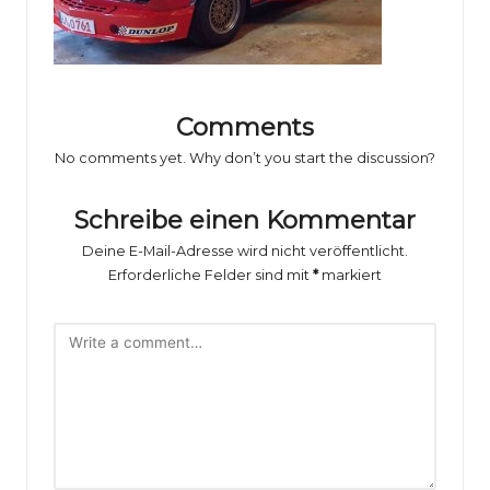
o
rs
p
o
Comments
rt
No comments yet. Why don’t you start the discussion?
B
Schreibe einen Kommentar
il
Deine E-Mail-Adresse wird nicht veröffentlicht.
d
Erforderliche Felder sind mit
*
markiert
e
r
g
al
e