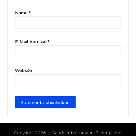
ri
e
Name
*
E-Mail-Adresse
*
Website
Copyright 2026 — Sandtler Motorsport Bildergalerie.