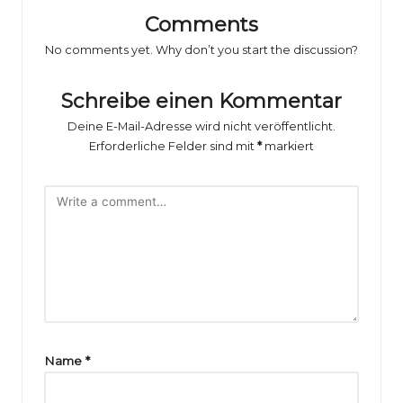
o
Comments
rs
No comments yet. Why don’t you start the discussion?
p
o
Schreibe einen Kommentar
rt
Deine E-Mail-Adresse wird nicht veröffentlicht.
Erforderliche Felder sind mit
*
markiert
B
il
d
e
r
g
al
Name
*
e