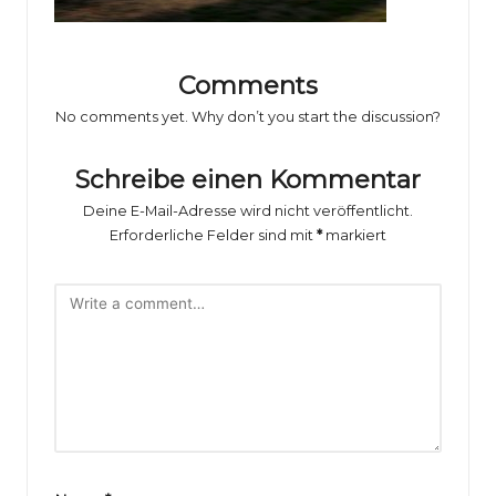
o
rs
p
Comments
o
No comments yet. Why don’t you start the discussion?
rt
Schreibe einen Kommentar
B
Deine E-Mail-Adresse wird nicht veröffentlicht.
il
Erforderliche Felder sind mit
*
markiert
d
e
r
g
al
e