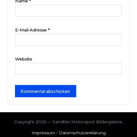
ri
Name
*
e
E-Mail-Adresse
*
Website
Copyright 2026 — Sandtler Motorsport Bildergalerie.
Impressum
/
Datenschutzerklärung