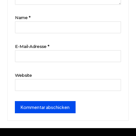
ri
e
Name
*
E-Mail-Adresse
*
Website