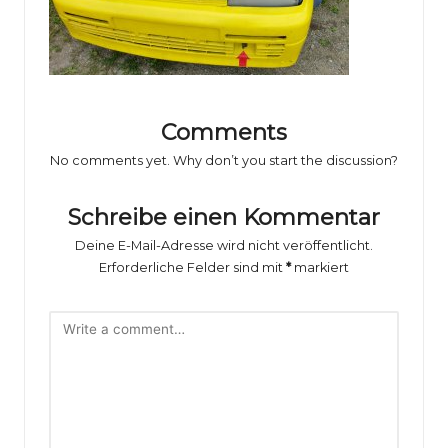
o
rs
p
o
Comments
rt
No comments yet. Why don’t you start the discussion?
B
il
Schreibe einen Kommentar
d
Deine E-Mail-Adresse wird nicht veröffentlicht.
Erforderliche Felder sind mit
*
markiert
e
r
g
al
e