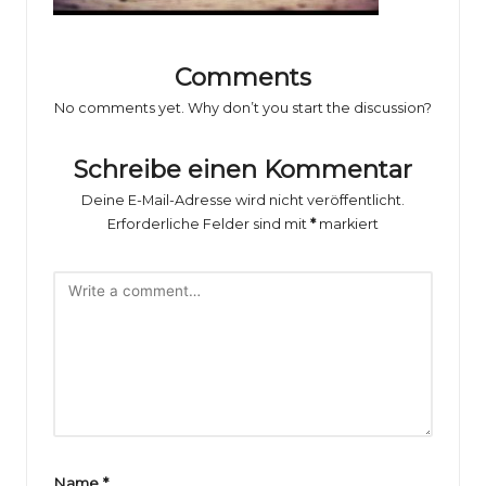
o
rs
p
Comments
No comments yet. Why don’t you start the discussion?
o
rt
Schreibe einen Kommentar
B
Deine E-Mail-Adresse wird nicht veröffentlicht.
il
Erforderliche Felder sind mit
*
markiert
d
e
r
g
al
e
Name
*