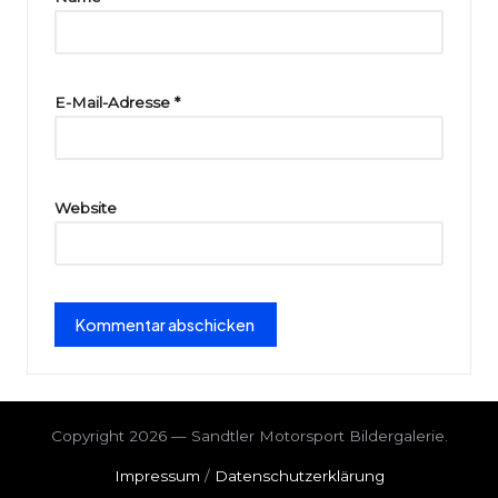
ri
e
E-Mail-Adresse
*
Website
Copyright 2026 — Sandtler Motorsport Bildergalerie.
Impressum
/
Datenschutzerklärung