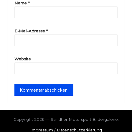
ri
Name
*
e
E-Mail-Adresse
*
Website
Copyright 2026 — Sandtler Motorsport Bildergalerie.
Impressum
/
Datenschutzerklärung