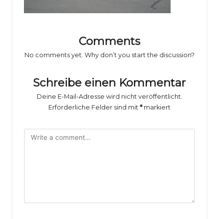
o
rs
p
Comments
o
No comments yet. Why don’t you start the discussion?
rt
Schreibe einen Kommentar
B
Deine E-Mail-Adresse wird nicht veröffentlicht.
il
Erforderliche Felder sind mit
*
markiert
d
e
r
g
al
e