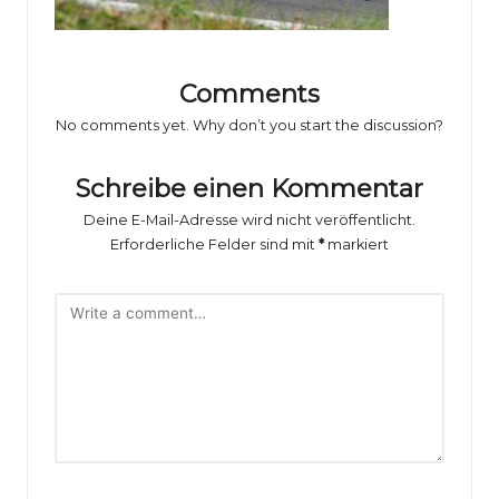
o
rs
p
Comments
o
No comments yet. Why don’t you start the discussion?
rt
Schreibe einen Kommentar
B
Deine E-Mail-Adresse wird nicht veröffentlicht.
il
Erforderliche Felder sind mit
*
markiert
d
e
r
g
al
e