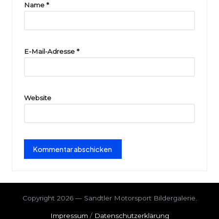
ri
Name
*
e
E-Mail-Adresse
*
Website
Copyright 2026 — Sandtler Motorsport Bildergalerie.
Impressum
/
Datenschutzerklärung