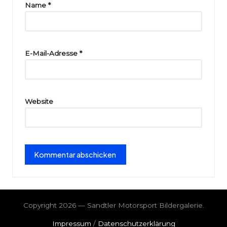
ri
Name
*
e
E-Mail-Adresse
*
Website
Copyright 2026 — Sandtler Motorsport Bildergalerie.
Impressum
/
Datenschutzerklärung