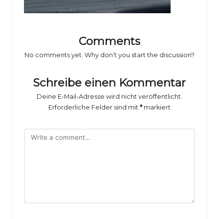
o
rs
p
Comments
o
No comments yet. Why don’t you start the discussion?
rt
Schreibe einen Kommentar
B
Deine E-Mail-Adresse wird nicht veröffentlicht.
il
Erforderliche Felder sind mit
*
markiert
d
e
r
g
al
e