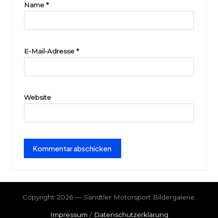
ri
Name
*
e
E-Mail-Adresse
*
Website
Copyright 2026 — Sandtler Motorsport Bildergalerie.
Impressum
/
Datenschutzerklärung