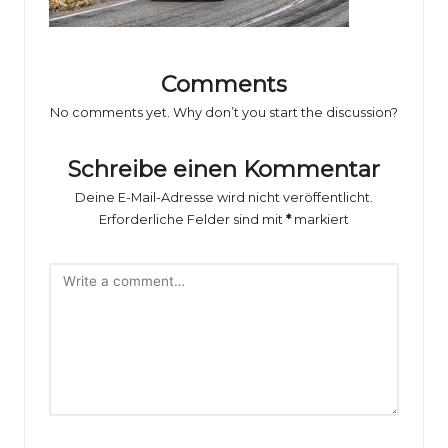
o
rs
p
Comments
o
No comments yet. Why don’t you start the discussion?
rt
Schreibe einen Kommentar
B
Deine E-Mail-Adresse wird nicht veröffentlicht.
il
Erforderliche Felder sind mit
*
markiert
d
e
r
g
al
e