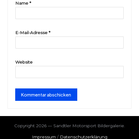
ri
Name
*
e
E-Mail-Adresse
*
Website
Copyright 2026 — Sandtler Motorsport Bildergalerie.
Impressum
/
Datenschutzerklärung