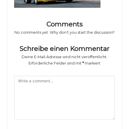
o
rs
p
Comments
o
No comments yet. Why don’t you start the discussion?
rt
Schreibe einen Kommentar
B
Deine E-Mail-Adresse wird nicht veröffentlicht.
il
Erforderliche Felder sind mit
*
markiert
d
e
r
g
al
e