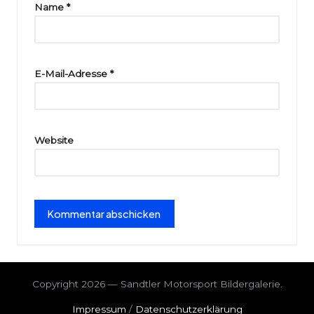
ri
Name
*
e
E-Mail-Adresse
*
Website
Copyright 2026 — Sandtler Motorsport Bildergalerie.
Impressum
/
Datenschutzerklärung