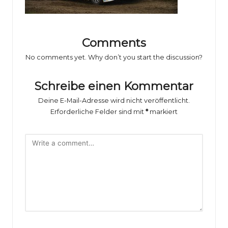
o
rs
p
Comments
o
No comments yet. Why don’t you start the discussion?
rt
Schreibe einen Kommentar
B
Deine E-Mail-Adresse wird nicht veröffentlicht.
il
Erforderliche Felder sind mit
*
markiert
d
e
r
g
al
e