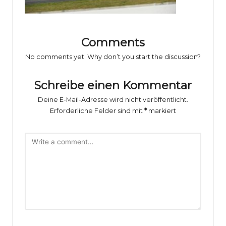
o
rs
p
Comments
o
No comments yet. Why don’t you start the discussion?
rt
Schreibe einen Kommentar
B
Deine E-Mail-Adresse wird nicht veröffentlicht.
il
Erforderliche Felder sind mit
*
markiert
d
e
r
g
al
e