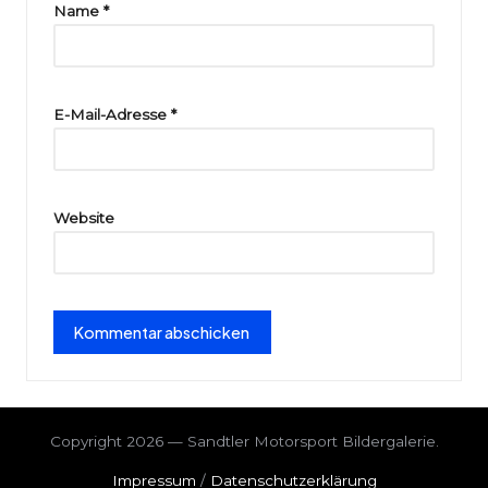
ri
Name
*
e
E-Mail-Adresse
*
Website
Copyright 2026 — Sandtler Motorsport Bildergalerie.
Impressum
/
Datenschutzerklärung