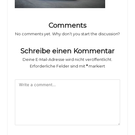
o
rs
p
Comments
o
No comments yet. Why don’t you start the discussion?
rt
Schreibe einen Kommentar
B
Deine E-Mail-Adresse wird nicht veröffentlicht.
il
Erforderliche Felder sind mit
*
markiert
d
e
r
g
al
e