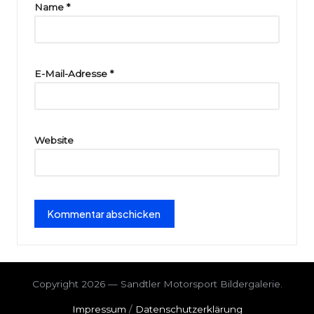
ri
Name
*
e
E-Mail-Adresse
*
Website
Copyright 2026 — Sandtler Motorsport Bildergalerie.
Impressum
/
Datenschutzerklärung