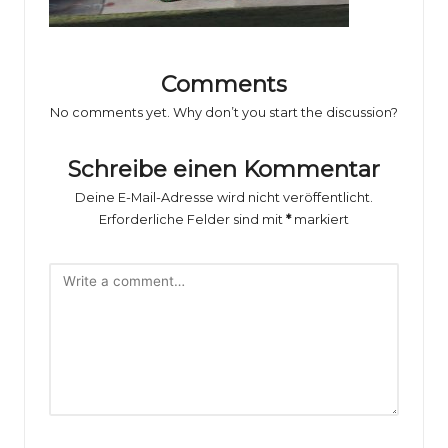
o
rs
p
Comments
o
No comments yet. Why don’t you start the discussion?
rt
Schreibe einen Kommentar
B
Deine E-Mail-Adresse wird nicht veröffentlicht.
il
Erforderliche Felder sind mit
*
markiert
d
e
r
g
al
e