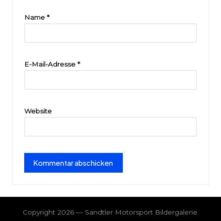
ri
Name
*
e
E-Mail-Adresse
*
Website
Copyright 2026 — Sandtler Motorsport Bildergalerie.