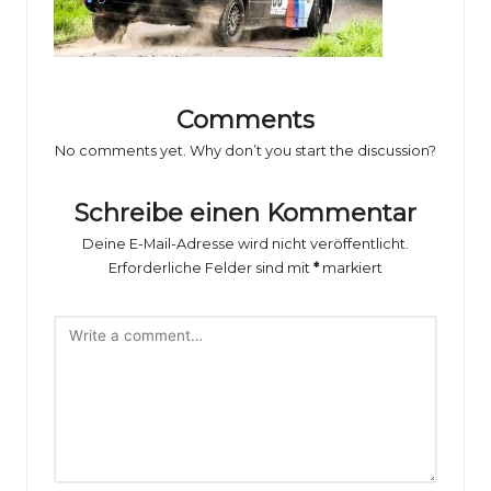
o
rs
p
o
Comments
rt
No comments yet. Why don’t you start the discussion?
B
Schreibe einen Kommentar
il
Deine E-Mail-Adresse wird nicht veröffentlicht.
d
Erforderliche Felder sind mit
*
markiert
e
r
g
al
e