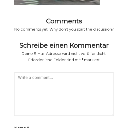
o
rs
p
Comments
o
No comments yet. Why don’t you start the discussion?
rt
Schreibe einen Kommentar
B
Deine E-Mail-Adresse wird nicht veröffentlicht.
il
Erforderliche Felder sind mit
*
markiert
d
e
r
g
al
e
Name
*