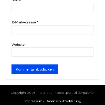
ri
e
E-Mail-Adresse
*
Website
Copyright 2026 — Sandtler Motorsport Bildergalerie.
Impressum
/
Datenschutzerklärung