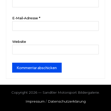
ri
e
E-Mail-Adresse
*
Website
Copyright 2026 — Sandtler Motorsport Bildergalerie.
Impressum
/
Datenschutzerklärung