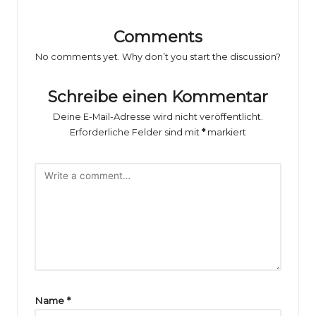
o
rs
Comments
p
No comments yet. Why don’t you start the discussion?
o
Schreibe einen Kommentar
rt
Deine E-Mail-Adresse wird nicht veröffentlicht.
B
Erforderliche Felder sind mit
*
markiert
il
d
e
r
g
al
e
Name
*