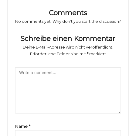
o
rs
Comments
p
No comments yet. Why don’t you start the discussion?
o
Schreibe einen Kommentar
rt
Deine E-Mail-Adresse wird nicht veröffentlicht.
B
Erforderliche Felder sind mit
*
markiert
il
d
e
r
g
al
e
Name
*