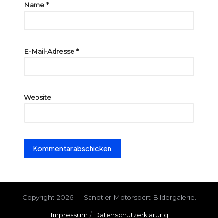
ri
Name
*
e
E-Mail-Adresse
*
Website
Copyright 2026 — Sandtler Motorsport Bildergalerie.
Impressum
/
Datenschutzerklärung