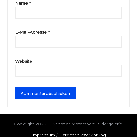
ri
Name
*
e
E-Mail-Adresse
*
Website
Copyright 2026 — Sandtler Motorsport Bildergalerie.
Impressum
/
Datenschutzerklärung