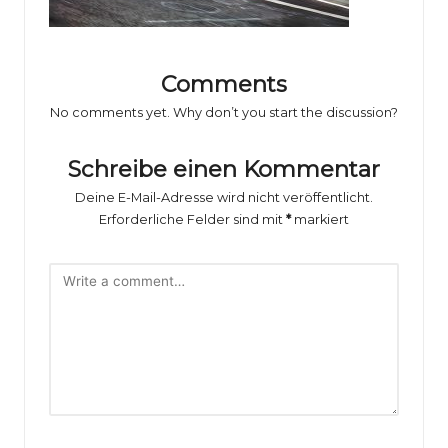
o
rs
p
Comments
o
No comments yet. Why don’t you start the discussion?
rt
Schreibe einen Kommentar
B
Deine E-Mail-Adresse wird nicht veröffentlicht.
il
Erforderliche Felder sind mit
*
markiert
d
e
r
g
al
e