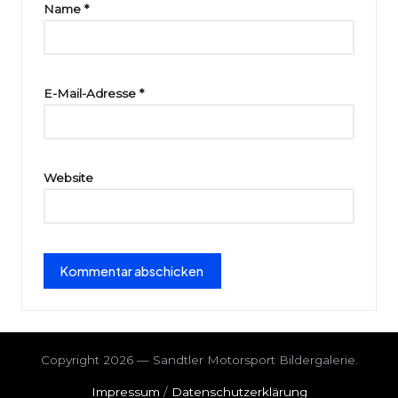
ri
Name
*
e
E-Mail-Adresse
*
Website
Copyright 2026 — Sandtler Motorsport Bildergalerie.
Impressum
/
Datenschutzerklärung