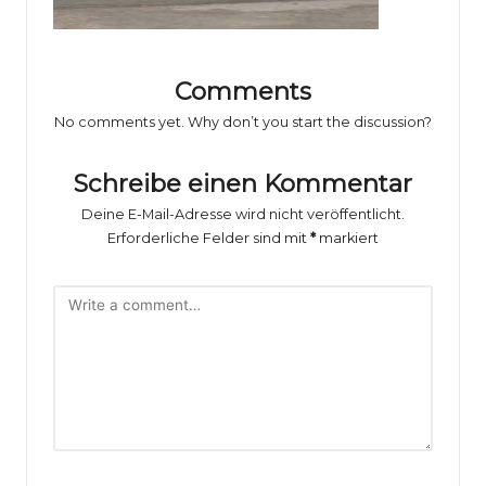
o
rs
p
Comments
o
No comments yet. Why don’t you start the discussion?
rt
Schreibe einen Kommentar
B
Deine E-Mail-Adresse wird nicht veröffentlicht.
il
Erforderliche Felder sind mit
*
markiert
d
e
r
g
al
e