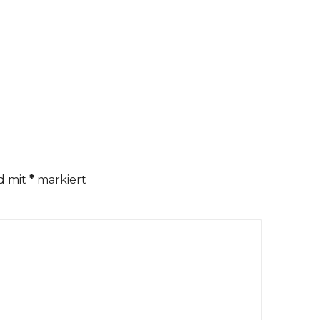
nd mit
*
markiert