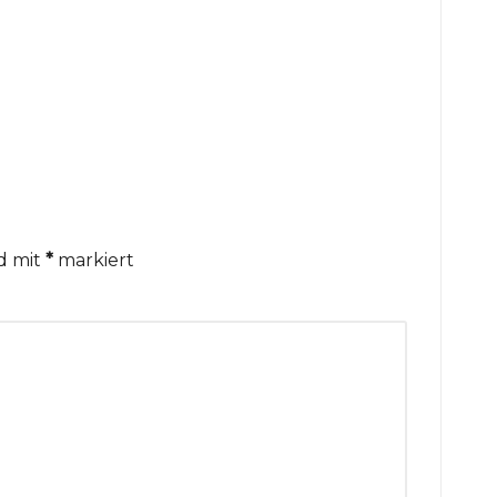
nd mit
*
markiert