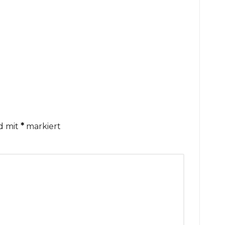
nd mit
*
markiert