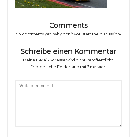
o
rs
p
Comments
o
No comments yet. Why don’t you start the discussion?
rt
Schreibe einen Kommentar
B
Deine E-Mail-Adresse wird nicht veröffentlicht.
il
Erforderliche Felder sind mit
*
markiert
d
e
r
g
al
e