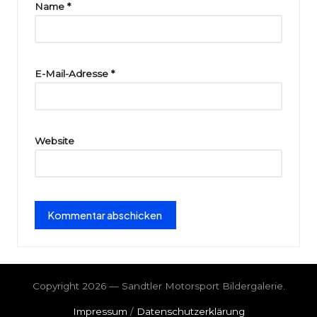
ri
Name
*
e
E-Mail-Adresse
*
Website
Copyright 2026 — Sandtler Motorsport Bildergalerie.
Impressum
/
Datenschutzerklärung