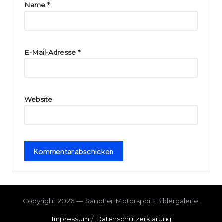
ri
Name
*
e
E-Mail-Adresse
*
Website
Copyright 2026 — Sandtler Motorsport Bildergalerie.
Impressum
/
Datenschutzerklärung