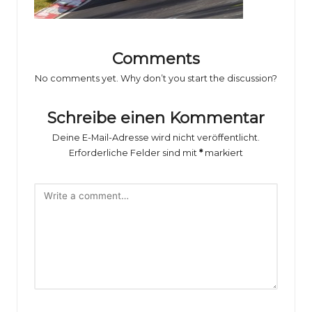
o
rs
p
Comments
o
No comments yet. Why don’t you start the discussion?
rt
Schreibe einen Kommentar
B
Deine E-Mail-Adresse wird nicht veröffentlicht.
il
Erforderliche Felder sind mit
*
markiert
d
e
r
g
al
e