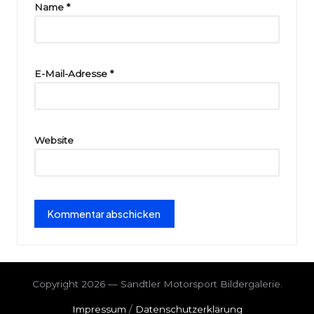
ri
Name
*
e
E-Mail-Adresse
*
Website
Copyright 2026 — Sandtler Motorsport Bildergalerie.
Impressum
/
Datenschutzerklärung