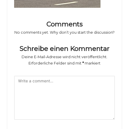
o
rs
p
Comments
o
No comments yet. Why don’t you start the discussion?
rt
Schreibe einen Kommentar
B
Deine E-Mail-Adresse wird nicht veröffentlicht.
il
Erforderliche Felder sind mit
*
markiert
d
e
r
g
al
e