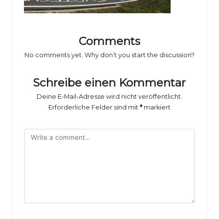
o
rs
p
Comments
o
No comments yet. Why don’t you start the discussion?
rt
Schreibe einen Kommentar
B
Deine E-Mail-Adresse wird nicht veröffentlicht.
il
Erforderliche Felder sind mit
*
markiert
d
e
r
g
al
e