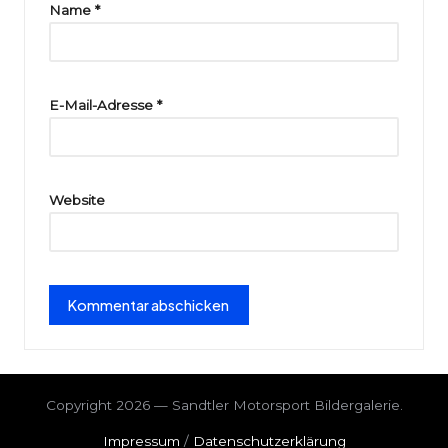
ri
Name
*
e
E-Mail-Adresse
*
Website
Copyright 2026 — Sandtler Motorsport Bildergalerie.
Impressum
/
Datenschutzerklärung