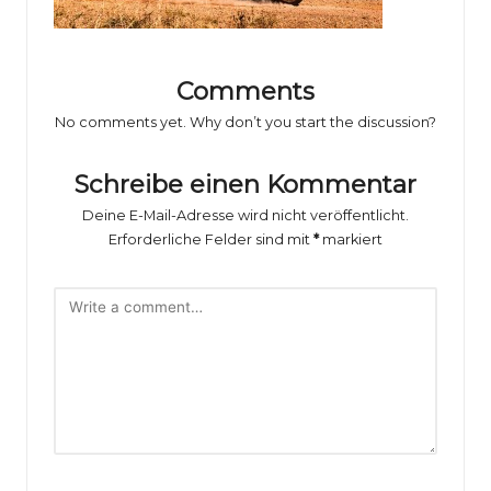
o
rs
p
Comments
o
No comments yet. Why don’t you start the discussion?
rt
Schreibe einen Kommentar
B
Deine E-Mail-Adresse wird nicht veröffentlicht.
il
Erforderliche Felder sind mit
*
markiert
d
e
r
g
al
e