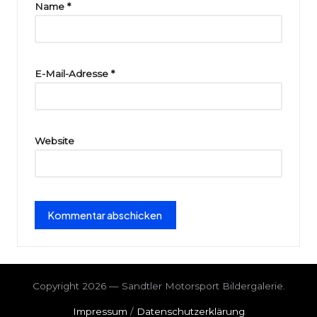
ri
Name
*
e
E-Mail-Adresse
*
Website
Copyright 2026 — Sandtler Motorsport Bildergalerie.
Impressum
/
Datenschutzerklärung