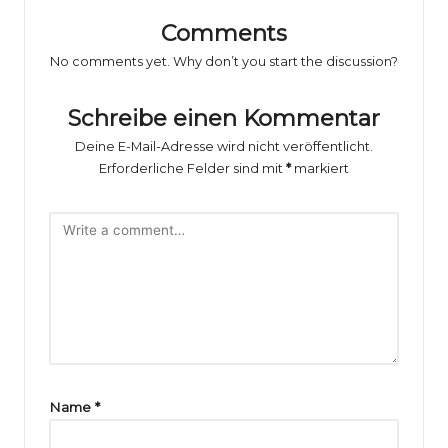
o
Comments
rs
No comments yet. Why don’t you start the discussion?
p
o
Schreibe einen Kommentar
rt
Deine E-Mail-Adresse wird nicht veröffentlicht.
Erforderliche Felder sind mit
*
markiert
B
il
d
e
r
g
al
Name
*
e