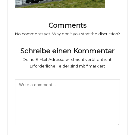
o
rs
p
Comments
o
No comments yet. Why don’t you start the discussion?
rt
Schreibe einen Kommentar
B
Deine E-Mail-Adresse wird nicht veröffentlicht.
il
Erforderliche Felder sind mit
*
markiert
d
e
r
g
al
e