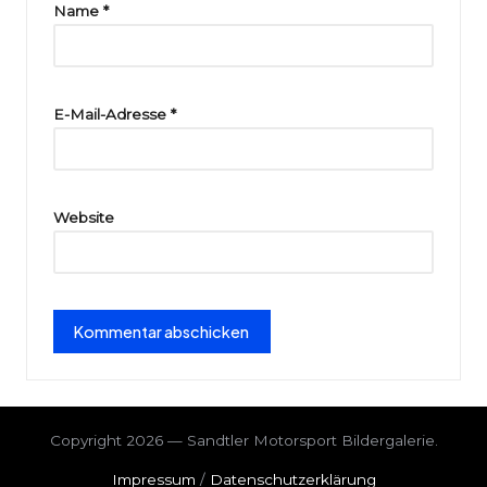
ri
Name
*
e
E-Mail-Adresse
*
Website
Copyright 2026 — Sandtler Motorsport Bildergalerie.
Impressum
/
Datenschutzerklärung