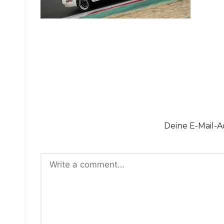
o
t
o
rs
p
o
Deine E-Mail-Ad
rt
B
il
d