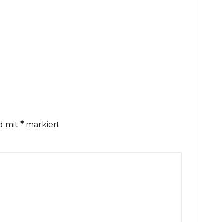
nd mit
*
markiert