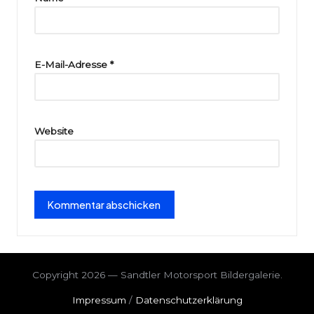
ri
e
E-Mail-Adresse
*
Website
Copyright 2026 — Sandtler Motorsport Bildergalerie.
Impressum
/
Datenschutzerklärung