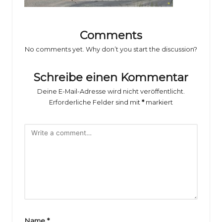
o
rs
p
Comments
No comments yet. Why don’t you start the discussion?
o
rt
Schreibe einen Kommentar
B
Deine E-Mail-Adresse wird nicht veröffentlicht.
il
Erforderliche Felder sind mit
*
markiert
d
e
r
g
al
e
Name
*