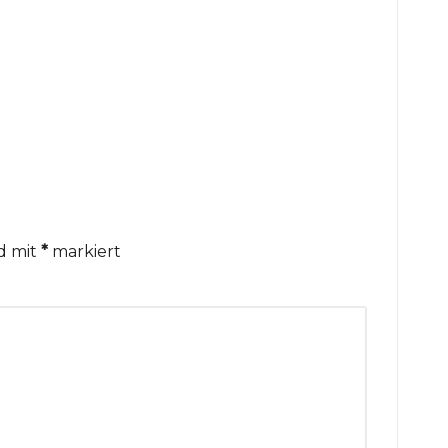
nd mit
*
markiert