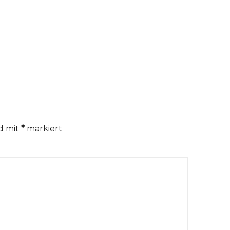
nd mit
*
markiert