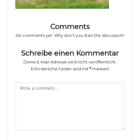
o
rs
p
Comments
o
No comments yet. Why don’t you start the discussion?
rt
Schreibe einen Kommentar
B
Deine E-Mail-Adresse wird nicht veröffentlicht.
il
Erforderliche Felder sind mit
*
markiert
d
e
r
g
al
e