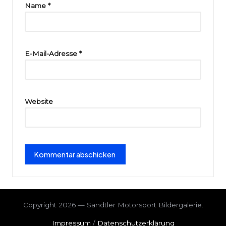
ri
Name
*
e
E-Mail-Adresse
*
Website
Copyright 2026 — Sandtler Motorsport Bildergalerie.
Impressum
/
Datenschutzerklärung