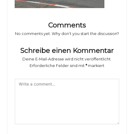
o
rs
p
Comments
o
No comments yet. Why don’t you start the discussion?
rt
Schreibe einen Kommentar
B
Deine E-Mail-Adresse wird nicht veröffentlicht.
il
Erforderliche Felder sind mit
*
markiert
d
e
r
g
al
e