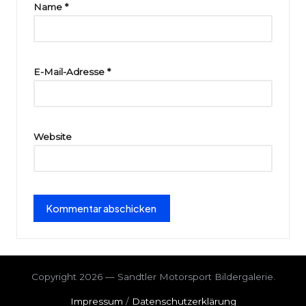
ri
Name
*
e
E-Mail-Adresse
*
Website
Copyright 2026 — Sandtler Motorsport Bildergalerie.
Impressum
/
Datenschutzerklärung