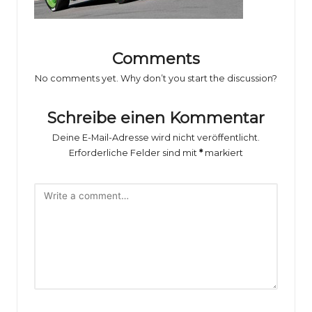
o
rs
p
Comments
o
No comments yet. Why don’t you start the discussion?
rt
Schreibe einen Kommentar
B
Deine E-Mail-Adresse wird nicht veröffentlicht.
il
Erforderliche Felder sind mit
*
markiert
d
e
r
g
al
e