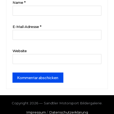
ri
Name
*
e
E-Mail-Adresse
*
Website
Copyright 2026 — Sandtler Motorsport Bildergalerie.
Impressum
/
Datenschutzerklärung