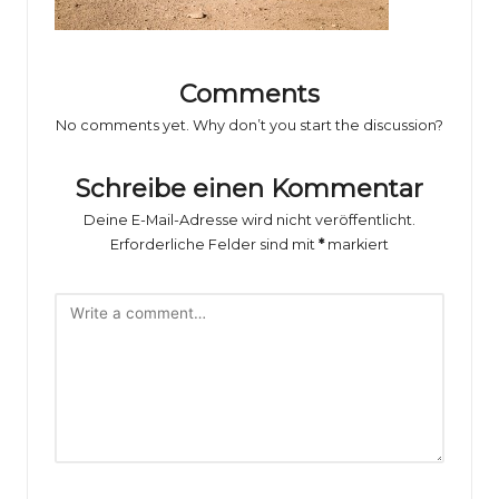
o
rs
p
Comments
o
No comments yet. Why don’t you start the discussion?
rt
Schreibe einen Kommentar
B
Deine E-Mail-Adresse wird nicht veröffentlicht.
il
Erforderliche Felder sind mit
*
markiert
d
e
r
g
al
e