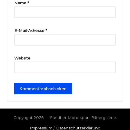
ri
Name
*
e
E-Mail-Adresse
*
Website
Copyright 2026 — Sandtler Motorsport Bildergalerie.
Impressum
/
Datenschutzerklärung