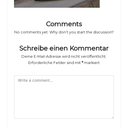
o
rs
p
Comments
o
No comments yet. Why don’t you start the discussion?
rt
Schreibe einen Kommentar
B
Deine E-Mail-Adresse wird nicht veröffentlicht.
il
Erforderliche Felder sind mit
*
markiert
d
e
r
g
al
e