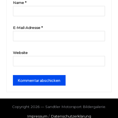
ri
Name
*
e
E-Mail-Adresse
*
Website
Copyright 2026 — Sandtler Motorsport Bildergalerie.
Impressum
/
Datenschutzerklärung