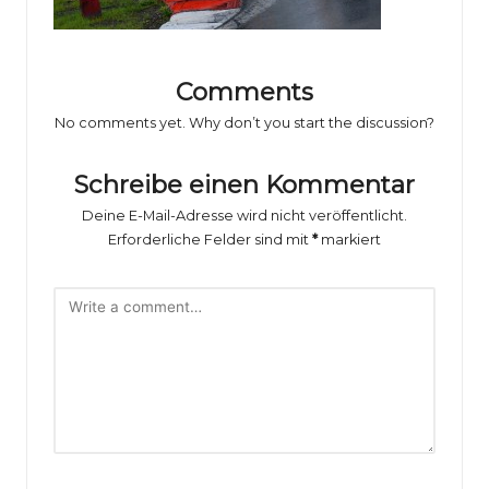
o
rs
p
Comments
o
No comments yet. Why don’t you start the discussion?
rt
Schreibe einen Kommentar
B
Deine E-Mail-Adresse wird nicht veröffentlicht.
il
Erforderliche Felder sind mit
*
markiert
d
e
r
g
al
e