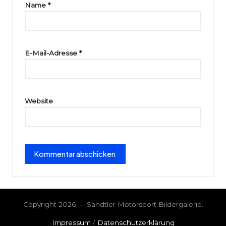
ri
Name
*
e
E-Mail-Adresse
*
Website
Copyright 2026 — Sandtler Motorsport Bildergalerie.
Impressum
/
Datenschutzerklärung