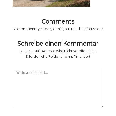
o
rs
p
Comments
o
No comments yet. Why don’t you start the discussion?
rt
Schreibe einen Kommentar
B
Deine E-Mail-Adresse wird nicht veröffentlicht.
il
Erforderliche Felder sind mit
*
markiert
d
e
r
g
al
e