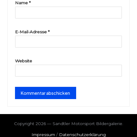
ri
Name
*
e
E-Mail-Adresse
*
Website
Copyright 2026 — Sandtler Motorsport Bildergalerie.
Impressum
/
Datenschutzerklärung